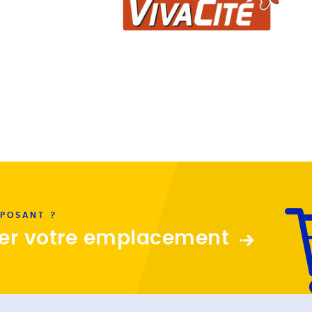
XPOSANT ?
er votre emplacement